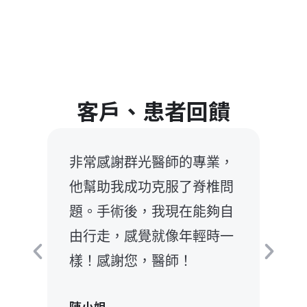
客戶、患者回饋
手
非常感謝群光醫師的專業，
我
眾不
他幫助我成功克服了脊椎問
師
予我
題。手術後，我現在能夠自
心
快康
由行走，感覺就像年輕時一
手
的健
樣！感謝您，醫師！
節
疼
陳小姐