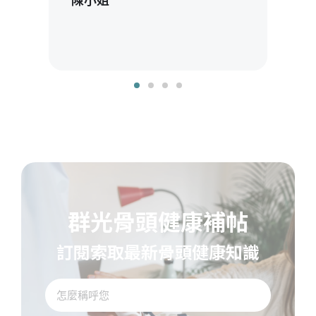
張
一般
群光骨頭健康補帖
訂閱索取最新骨頭健康知識